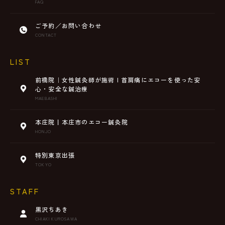
FAQ
ご予約／お問い合わせ
CONTACT
LIST
前橋院｜女性鍼灸師が施術 | 首肩痛にエコーを使った安
心・安全な鍼治療
MAEBASHI
本庄院丨本庄市のエコー鍼灸院
HONJO
特別東京出張
TOKYO
STAFF
黒沢ちあき
CHIAKI KUROSAWA