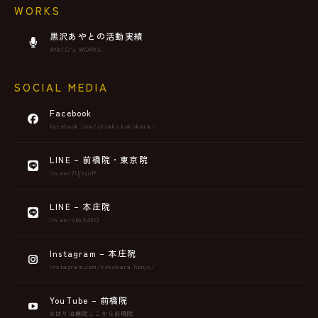
WORKS
黒沢あやとの活動実績
AYATO’s WORKS
SOCIAL MEDIA
Facebook
facebook.com/chiaki.kokokara/
LINE – 前橋院・東京院
lin.ee/7UjtsnP
LINE – 本庄院
lin.ee/obkS45O
Instagram – 本庄院
instagram.com/kokokara.honjo/
YouTube – 前橋院
@はり治療院ここから前橋院