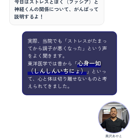
今日はストレスとぼく（ファシア）と
神経くんの関係について、がんばって
説明するよ！
実際、当院でも「ストレスがたまっ
てから調子が悪くなった」という声
をよく聞きます。
心身一如
東洋医学では昔から「
（しんしんいちにょ）
」といっ
て、心と体は切り離せないものと考
えられてきました。
黒沢あやと