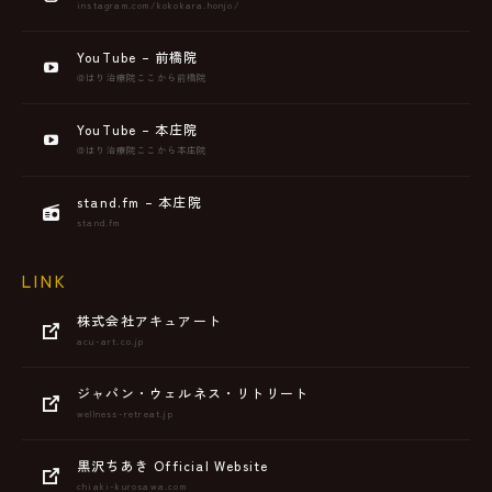
instagram.com/kokokara.honjo/
YouTube – 前橋院
@はり治療院ここから前橋院
YouTube – 本庄院
@はり治療院ここから本庄院
stand.fm – 本庄院
stand.fm
LINK
株式会社アキュアート
acu-art.co.jp
ジャパン・ウェルネス・リトリート
wellness-retreat.jp
黒沢ちあき Official Website
chiaki-kurosawa.com