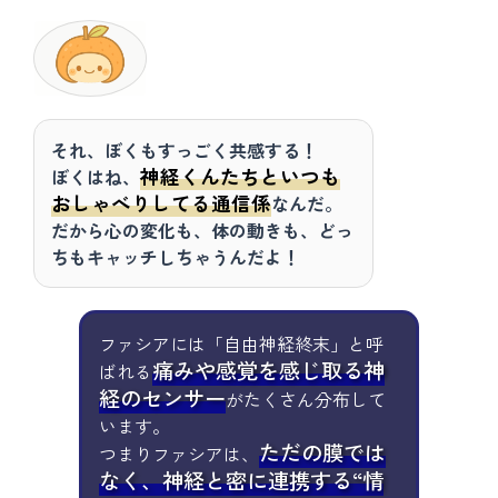
それ、ぼくもすっごく共感する！
神経くんたちといつも
ぼくはね、
おしゃべりしてる通信係
なんだ。
だから心の変化も、体の動きも、どっ
ちもキャッチしちゃうんだよ！
ファシアには「自由神経終末」と呼
痛みや感覚を感じ取る神
ばれる
経のセンサー
がたくさん分布して
います。
ただの膜では
つまりファシアは、
なく、神経と密に連携する“情