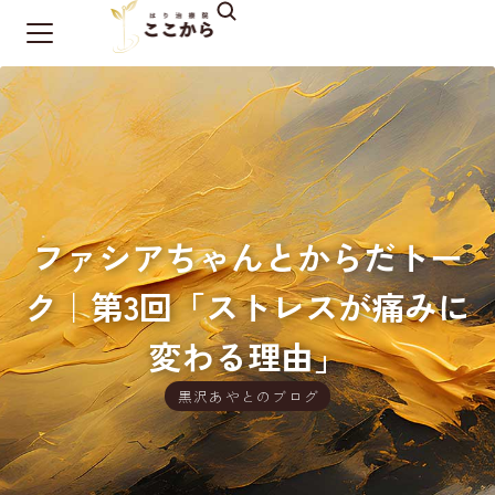
ファシアちゃんとからだトー
ク｜第3回「ストレスが痛みに
変わる理由」
黒沢あやとのブログ