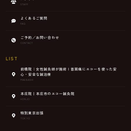
STAFF
よくあるご質問
FAQ
ご予約／お問い合わせ
CONTACT
LIST
前橋院｜女性鍼灸師が施術 | 首肩痛にエコーを使った安
心・安全な鍼治療
MAEBASHI
本庄院丨本庄市のエコー鍼灸院
HONJO
特別東京出張
TOKYO