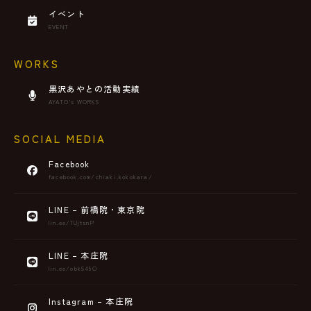
イベント
EVENT
WORKS
黒沢あやとの活動実績
AYATO’s WORKS
SOCIAL MEDIA
Facebook
facebook.com/chiaki.kokokara/
LINE – 前橋院・東京院
lin.ee/7UjtsnP
LINE – 本庄院
lin.ee/obkS45O
Instagram – 本庄院