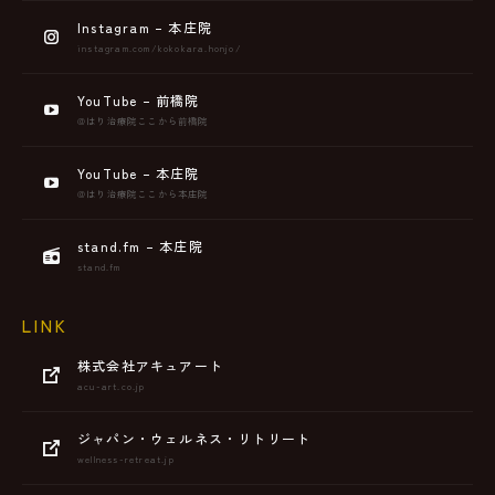
Instagram – 本庄院
instagram.com/kokokara.honjo/
YouTube – 前橋院
@はり治療院ここから前橋院
YouTube – 本庄院
@はり治療院ここから本庄院
stand.fm – 本庄院
stand.fm
LINK
株式会社アキュアート
acu-art.co.jp
ジャパン・ウェルネス・リトリート
wellness-retreat.jp