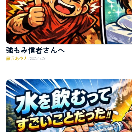
強もみ信者さんへ
黒沢あやと
/
2025.12.29