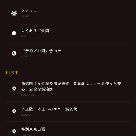
スタッフ
STAFF
よくあるご質問
FAQ
ご予約／お問い合わせ
CONTACT
LIST
前橋院｜女性鍼灸師が施術 | 首肩痛にエコーを使った安
心・安全な鍼治療
MAEBASHI
本庄院丨本庄市のエコー鍼灸院
HONJO
特別東京出張
TOKYO