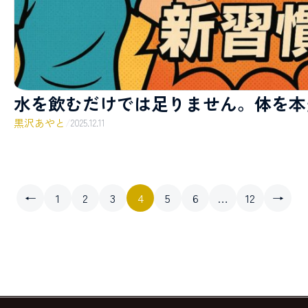
水を飲むだけでは足りません。体を本
黒沢あやと
/
2025.12.11
←
1
2
3
4
5
6
…
12
→