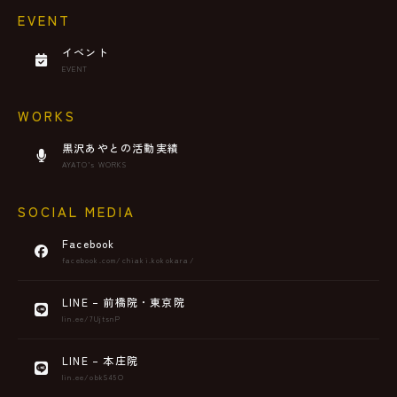
EVENT
イベント
EVENT
WORKS
黒沢あやとの活動実績
AYATO’s WORKS
SOCIAL MEDIA
Facebook
facebook.com/chiaki.kokokara/
LINE – 前橋院・東京院
lin.ee/7UjtsnP
LINE – 本庄院
lin.ee/obkS45O