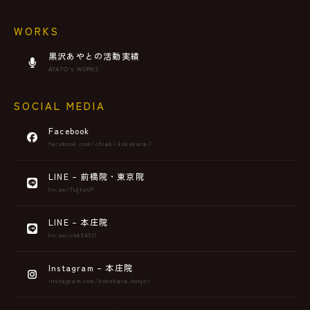
WORKS
黒沢あやとの活動実績
AYATO’s WORKS
SOCIAL MEDIA
Facebook
facebook.com/chiaki.kokokara/
LINE – 前橋院・東京院
lin.ee/7UjtsnP
LINE – 本庄院
lin.ee/obkS45O
Instagram – 本庄院
instagram.com/kokokara.honjo/