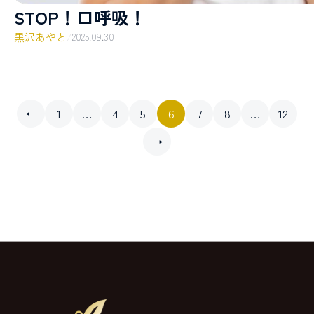
STOP！口呼吸！
黒沢あやと
/
2025.09.30
←
1
…
4
5
6
7
8
…
12
→