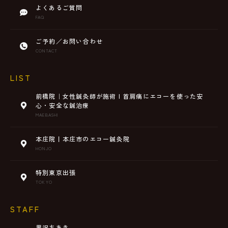
よくあるご質問
FAQ
ご予約／お問い合わせ
CONTACT
LIST
前橋院｜女性鍼灸師が施術 | 首肩痛にエコーを使った安
心・安全な鍼治療
MAEBASHI
本庄院丨本庄市のエコー鍼灸院
HONJO
特別東京出張
TOKYO
STAFF
黒沢ちあき