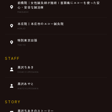
前橋院｜女性鍼灸師が施術 | 首肩痛にエコーを使った安
心・安全な鍼治療
MAEBASHI
本庄院丨本庄市のエコー鍼灸院
HONJO
特別東京出張
TOKYO
STAFF
黒沢ちあき
CHIAKI KUROSAWA
黒沢あやと
AYATO KUROSAWA
STORY
黒沢ちあきのストーリー