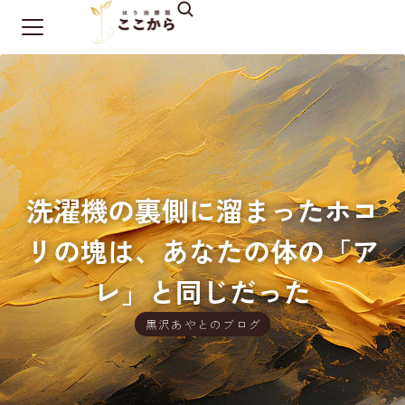
洗濯機の裏側に溜まったホコ
リの塊は、あなたの体の「ア
レ」と同じだった
黒沢あやとのブログ