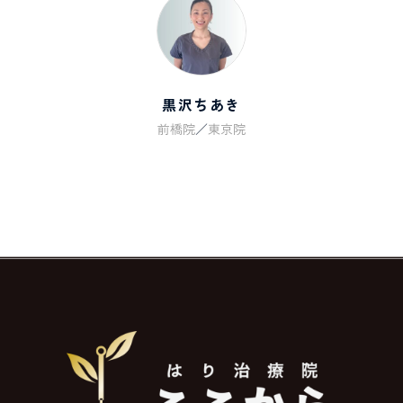
黒沢ちあき
前橋院
／
東京院