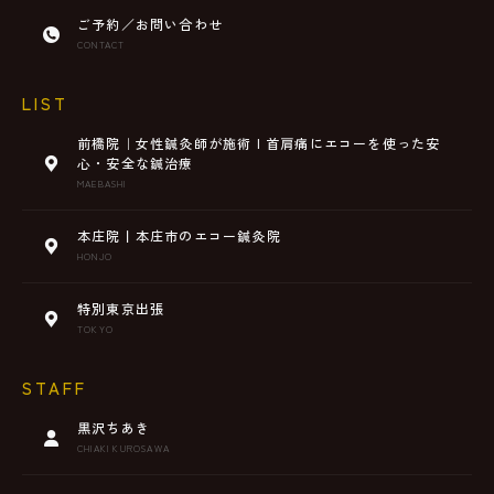
ご予約／お問い合わせ
CONTACT
LIST
前橋院｜女性鍼灸師が施術 | 首肩痛にエコーを使った安
心・安全な鍼治療
MAEBASHI
本庄院丨本庄市のエコー鍼灸院
HONJO
特別東京出張
TOKYO
STAFF
黒沢ちあき
CHIAKI KUROSAWA