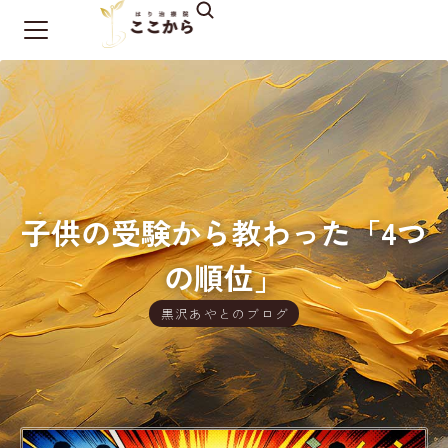
子供の受験から教わった「4つ
の順位」
黒沢あやとのブログ