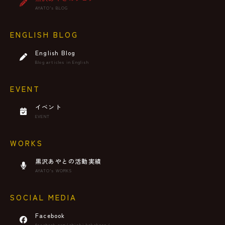
AYATO’s BLOG
ENGLISH BLOG
English Blog
Blog articles in English
EVENT
イベント
EVENT
WORKS
黒沢あやとの活動実績
AYATO’s WORKS
SOCIAL MEDIA
Facebook
facebook.com/chiaki.kokokara/