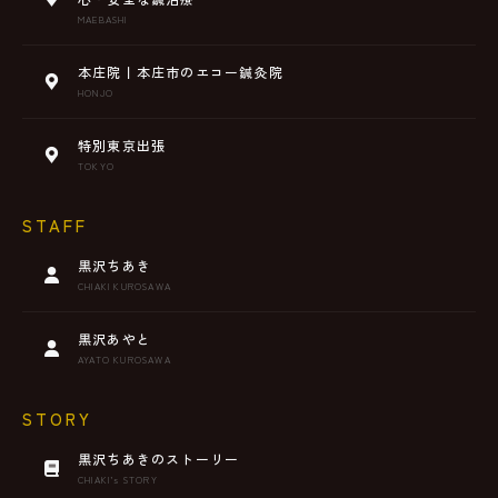
MAEBASHI
本庄院丨本庄市のエコー鍼灸院
HONJO
特別東京出張
TOKYO
STAFF
黒沢ちあき
CHIAKI KUROSAWA
黒沢あやと
AYATO KUROSAWA
STORY
黒沢ちあきのストーリー
CHIAKI’s STORY